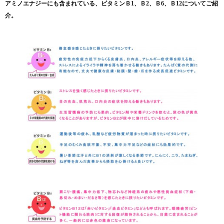
アミノエナジーにも含まれている、
ビタミン
Ｂ
1
、Ｂ
2
、Ｂ
6
、Ｂ
12
についてご紹
介。