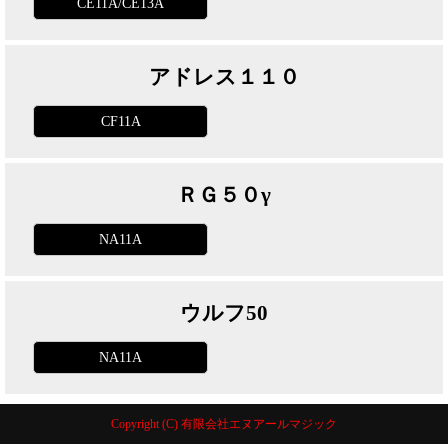
CE11A/CE13A
アドレス１１０
CF11A
ＲＧ５０γ
NA11A
ウルフ50
NA11A
Copyright (C) 有限会社エヌアールマジック