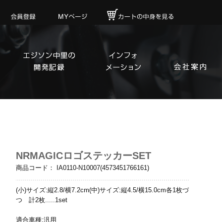
NRMAGICロゴステッカーSET
商品コード：
IA0110-N10007(4573451766161)
(小)サイズ:縦2.8/横7.2cm(中)サイズ:縦4.5/横15.0cm各1枚づ
つ 計2枚.....1set
適合車種:汎用