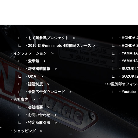
・もて耐参戦プロジェクト ＞
・HONDA
・2016 鈴鹿mini moto 4時間耐久レース ＞
・HONDA
・インフォメーション ＞
・YAMAH
・愛車館 ＞
・YAMAH
・雑誌掲載情報 ＞
・SUZUK
・Q&A ＞
・SUZUK
・認証制度 ＞
・中里芳郎オフィシ
・最新広告ダウンロード ＞
・Youtub
・会社案内 ＞
・会社概要 ＞
・お問い合わせ ＞
・特定商取引法 ＞
＞
・ショッピング ＞