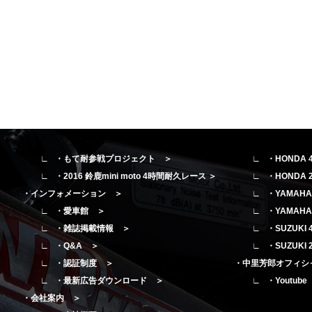
・もて耐参戦プロジェクト ＞
・HONDA
・2016 鈴鹿mini moto 4時間耐久レース ＞
・HONDA
・インフォメーション ＞
・YAMAH
・愛車館 ＞
・YAMAH
・雑誌掲載情報 ＞
・SUZUK
・Q&A ＞
・SUZUK
・認証制度 ＞
・中里芳郎オフィシ
・最新広告ダウンロード ＞
・Youtub
・会社案内 ＞