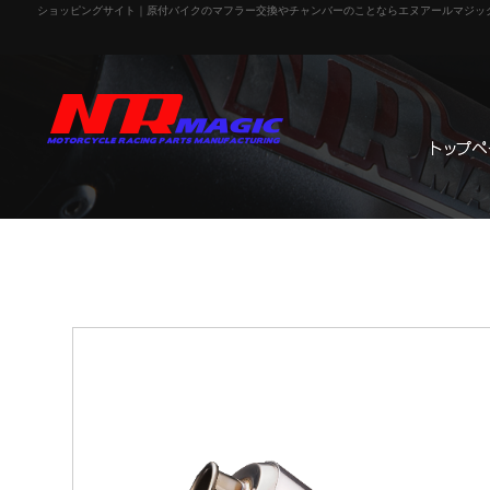
ショッピングサイト｜原付バイクのマフラー交換やチャンバーのことならエヌアールマジッ