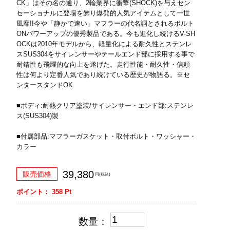
CK」はその名の通り、2輪業界に衝撃(SHOCK)を与えセン
セーショナルに登場を飾り爆発的人気アイテムとして一世
風靡!!今や「静かで速い」マフラーの代名詞とされるボルト
ONパワーアップの優秀製品である。今も進化し続けるV-SH
OCKは2010年モデルから、軽量化による耐久性とステンレ
スSUS304をサイレンサーやテールエンド部に採用する事で
耐錆性も飛躍的な向上を遂げた。走行性能・耐久性・信頼
性は何より定番人気であり続けている歴史が物語る。※セ
ンタースタンドOK
■ボディ:耐熱クリア塗装/サイレンサー・エンド部:ステンレ
ス(SUS304)製
■付属部品:マフラーガスケット・取付ボルト・ワッシャー・
カラー
39,380
販売価格
円(税込)
ポイント：
358
Pt
数量：