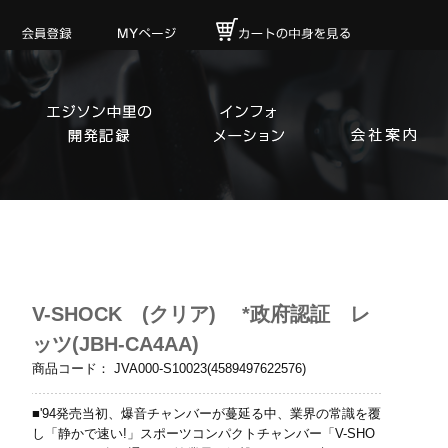
V-SHOCK (クリア) *政府認証 レ
ッツ(JBH-CA4AA)
商品コード：
JVA000-S10023(4589497622576)
■'94発売当初、爆音チャンバーが蔓延る中、業界の常識を覆
し「静かで速い!」スポーツコンパクトチャンバー「V-SHO