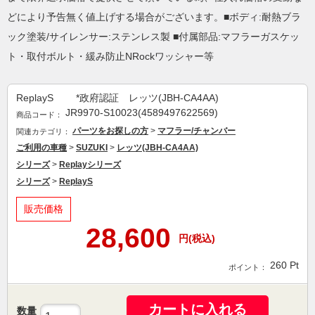
どにより予告無く値上げする場合がございます。■ボディ:耐熱ブラ
ック塗装/サイレンサー:ステンレス製 ■付属部品:マフラーガスケッ
ト・取付ボルト・緩み防止NRockワッシャー等
ReplayS *政府認証 レッツ(JBH-CA4AA)
JR9970-S10023(4589497622569)
商品コード：
パーツをお探しの方
>
マフラー/チャンバー
関連カテゴリ：
ご利用の車種
>
SUZUKI
>
レッツ(JBH-CA4AA)
シリーズ
>
Replayシリーズ
シリーズ
>
ReplayS
販売価格
28,600
円(税込)
260
Pt
ポイント：
カートに入れる
数量