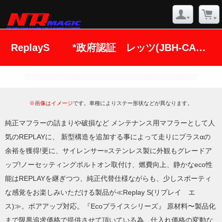
ReplayS *政府認証 レッツ(JBH-CA4AA)
※画像はイメージ
です。車種によりステー形状などが異なります。
純正マフラーの詰まりや破損など メンテナンス用マフラーとして人
気のREPLAYに、 新型構造を追加する事によって走りにプラスαの
余裕を獲得!更に、サイレンサー=ステンレス製に外観もグレードア
ップ!ノーセッティングボルトオン取付け、燃費向上、静かなeco性
能はREPLAYを継ぎつつ、純正代替仕様ながらも、少しスポーティ
な感覚をお楽しみいただける製品が≪Replay S(リプレイ エ
ス)≫。ボアアップ対応。『Ecoプライスシリーズ』 原材料〜製品化
まで限界追求価格で提供させて頂いている為、仕入れ価格の変動な