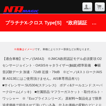
プラチナX-クロス Type[S] *政府認証 ビーノ(SA54J)
※画像はイメージ
です。車種によりステー形状などが異なります。
【適合車種】ビーノ(SA54J) ※JMCA政府認証モデル必須要項:O2
センサージョイント・OASISキャタライザー(触媒)標準装備 ◆騒
音試験データ:加速・72dB 近接・79dB ※ビーノ(4ストローク/AIS
車:A313Eにはご使用頂けません。AIS車専用品有り)
■サイレンサー:SUS304(ステンレス) ボディ&テールエンド:スーパ
ークローム(メッキ) ■付属部品:マフラーガスケット・取付ボルト・
ワッシャー ※『Ecoプライスシリーズ』 原材料〜製品化まで限界
追求価格で提供させて頂いている為、仕入れ価格の変動などにより