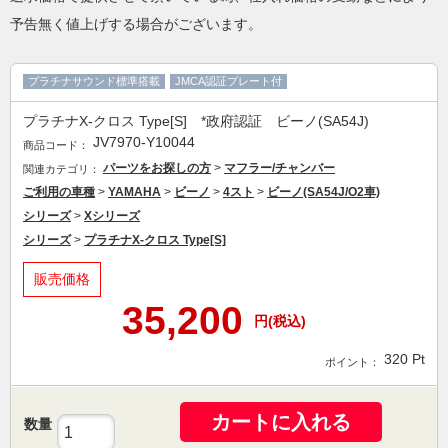
予告無く値上げする場合がございます。
プラチナサウンド標準搭載
JMCA認証プレート付
プラチナX-クロス Type[S] *政府認証 ビーノ(SA54J)
JV7970-Y10044
商品コード：
パーツをお探しの方
>
マフラー/チャンバー
関連カテゴリ：
ご利用の車種
>
YAMAHA
>
ビーノ
>
4スト
>
ビーノ(SA54J/O2車)
シリーズ
>
Xシリーズ
シリーズ
>
プラチナX-クロス Type[S]
販売価格
35,200
円(税込)
320
Pt
ポイント：
カートに入れる
数量