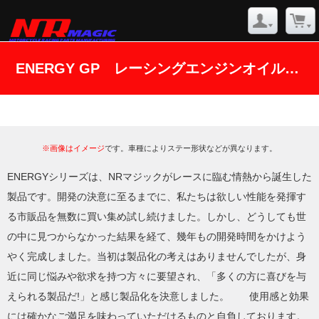
ENERGY GP レーシングエンジンオイル(5W-20) [限界を超えるひと押し!] 内容量:1L
※画像はイメージ
です。車種によりステー形状などが異なります。
ENERGYシリーズは、NRマジックがレースに臨む情熱から誕生した
製品です。開発の決意に至るまでに、私たちは欲しい性能を発揮す
る市販品を無数に買い集め試し続けました。しかし、どうしても世
の中に見つからなかった結果を経て、幾年もの開発時間をかけよう
やく完成しました。当初は製品化の考えはありませんでしたが、身
近に同じ悩みや欲求を持つ方々に要望され、「多くの方に喜びを与
えられる製品だ!」と感じ製品化を決意しました。 使用感と効果
には確かなご満足を味わっていただけるものと自負しております。