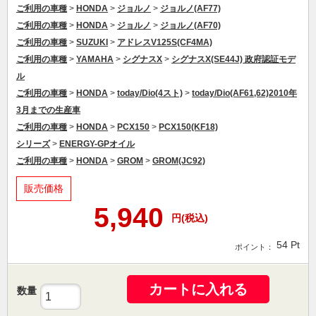
ご利用の車種
>
HONDA
>
ジョルノ
>
ジョルノ(AF77)
ご利用の車種
>
HONDA
>
ジョルノ
>
ジョルノ(AF70)
ご利用の車種
>
SUZUKI
>
アドレスV125S(CF4MA)
ご利用の車種
>
YAMAHA
>
シグナスX
>
シグナスX(SE44J) 政府認証モデ
ル
ご利用の車種
>
HONDA
>
today/Dio(4スト)
>
today/Dio(AF61,62)2010年
3月までの生産車
ご利用の車種
>
HONDA
>
PCX150
>
PCX150(KF18)
シリーズ
>
ENERGY-GPオイル
ご利用の車種
>
HONDA
>
GROM
>
GROM(JC92)
販売価格
5,940
円(税込)
54
Pt
ポイント：
カートに入れる
数量