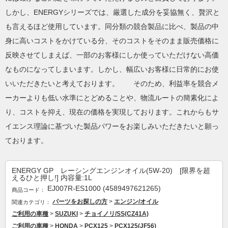
しかし、ENERGYシリーズでは、厳選した成分を妥協無く、贅沢と
も言えるほど使用しています。同分類の競合製品に比べ、製品の中
身に高いコストをかけている分、そのコストをそのまま販売価格に
反映させてしまえば、一部のお客様にしか使っていただけない高価
なものになってしまいます。しかし、幅広いお客様に日常的にお使
いいただきたいと考えております。 そのため、利益率を競合メ
ーカーよりも低い水準にとどめることや、物流ルートの簡素化によ
り、コストを抑え、現在の価格を実現しております。これからもサ
イエンス理論に基づいた製品パワーをお楽しみいただきたいと願っ
ております。
ENERGY GP レーシングエンジンオイル(5W-20) [限界を超
えるひと押し!] 内容量:1L
EJ007R-ES1000 (4589497621265)
商品コード：
パーツをお探しの方
>
エンジン/オイル
関連カテゴリ：
ご利用の車種
>
SUZUKI
>
チョイノリ/SS(CZ41A)
ご利用の車種
>
HONDA
>
PCX125
>
PCX125(JF56)