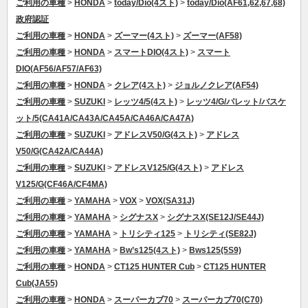
ご利用の車種
>
HONDA
>
today/Dio(4スト)
>
today/Dio(AF61,62,67,68)
政府認証
ご利用の車種
>
HONDA
>
ズーマー(4スト)
>
ズーマー(AF58)
ご利用の車種
>
HONDA
>
スマートDIO(4スト)
>
スマート
DIO(AF56/AF57/AF63)
ご利用の車種
>
HONDA
>
クレア(4スト)
>
ジョルノクレア(AF54)
ご利用の車種
>
SUZUKI
>
レッツ4/5(4スト)
>
レッツ4/G/パレット/バスケ
ット/5(CA41A/CA43A/CA45A/CA46A/CA47A)
ご利用の車種
>
SUZUKI
>
アドレスV50/G(4スト)
>
アドレス
V50/G(CA42A/CA44A)
ご利用の車種
>
SUZUKI
>
アドレスV125/G(4スト)
>
アドレス
V125/G(CF46A/CF4MA)
ご利用の車種
>
YAMAHA
>
VOX
>
VOX(SA31J)
ご利用の車種
>
YAMAHA
>
シグナスX
>
シグナスX(SE12J/SE44J)
ご利用の車種
>
YAMAHA
>
トリシティ125
>
トリシティ(SE82J)
ご利用の車種
>
YAMAHA
>
Bw’s125(4スト)
>
Bws125(5S9)
ご利用の車種
>
HONDA
>
CT125 HUNTER Cub
>
CT125 HUNTER
Cub(JA55)
ご利用の車種
>
HONDA
>
スーパーカブ70
>
スーパーカブ70(C70)