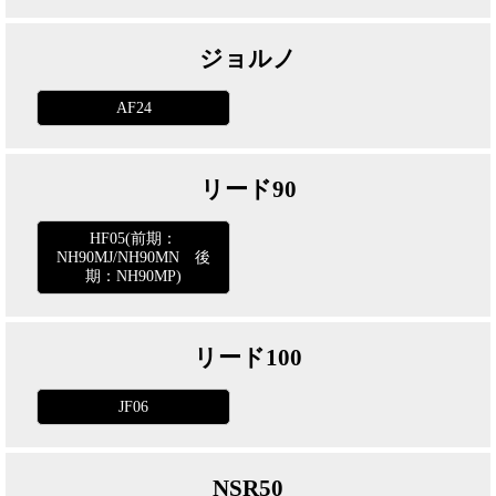
ジョルノ
AF24
リード90
HF05(前期：
NH90MJ/NH90MN 後
期：NH90MP)
リード100
JF06
NSR50