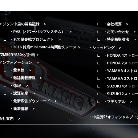
エジソン中里の開発記録 ＞
・会社概要 ＞
・PVS（パワーバルブシステム） ＞
・お問い合わせ ＞
・もて耐参戦プロジェクト ＞
・特定商取引法 ＞
・2016 鈴鹿mini moto 4時間耐久レース ＞
・ショッピング ＞
TZM50R“S80化”計画 ＞
・HONDA 4ストロ
インフォメーション ＞
・HONDA 2ストロ
・愛車館 ＞
・YAMAHA 4スト
・雑誌掲載情報 ＞
・YAMAHA 2スト
・Q&A ＞
・SUZUKI 4スト
・認証制度 ＞
・SUZUKI 2スト
・最新広告ダウンロード ＞
・マテリアル ＞
・新着情報 ＞
・中里芳郎オフィシャルブロ
会社案内 ＞