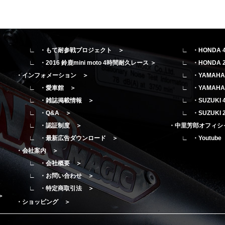
・もて耐参戦プロジェクト ＞
・HONDA
・2016 鈴鹿mini moto 4時間耐久レース ＞
・HONDA
・インフォメーション ＞
・YAMAH
・愛車館 ＞
・YAMAH
・雑誌掲載情報 ＞
・SUZUK
・Q&A ＞
・SUZUK
・認証制度 ＞
・中里芳郎オフィシ
・最新広告ダウンロード ＞
・Youtub
・会社案内 ＞
・会社概要 ＞
・お問い合わせ ＞
・特定商取引法 ＞
＞
・ショッピング ＞