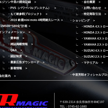
エジソン中里の開発記録 ＞
・会社概要 ＞
・PVS（パワーバルブシステム） ＞
・お問い合わせ ＞
・もて耐参戦プロジェクト ＞
・特定商取引法 ＞
・2016 鈴鹿mini moto 4時間耐久レース ＞
・ショッピング ＞
TZM50R“S80化”計画 ＞
・HONDA 4ストロ
インフォメーション ＞
・HONDA 2ストロ
・愛車館 ＞
・YAMAHA 4スト
・雑誌掲載情報 ＞
・YAMAHA 2スト
・Q&A ＞
・SUZUKI 4スト
・認証制度 ＞
・SUZUKI 2スト
・最新広告ダウンロード ＞
・マテリアル ＞
・新着情報 ＞
・中里芳郎オフィシャルブロ
会社案内 ＞
〒639-2314 奈良県御所市幸町197
TEL：0745-62-1680